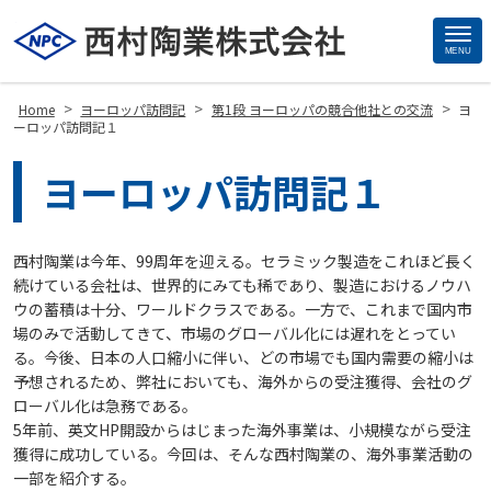
MENU
Site
Footer
>
>
>
Home
ヨーロッパ訪問記
第1段 ヨーロッパの競合他社との交流
ヨ
ーロッパ訪問記１
ヨーロッパ訪問記１
西村陶業は今年、99周年を迎える。セラミック製造をこれほど長く
続けている会社は、世界的にみても稀であり、製造におけるノウハ
ウの蓄積は十分、ワールドクラスである。一方で、これまで国内市
場のみで活動してきて、市場のグローバル化には遅れをとってい
る。今後、日本の人口縮小に伴い、どの市場でも国内需要の縮小は
予想されるため、弊社においても、海外からの受注獲得、会社のグ
ローバル化は急務である。
5年前、英文HP開設からはじまった海外事業は、小規模ながら受注
獲得に成功している。今回は、そんな西村陶業の、海外事業活動の
一部を紹介する。