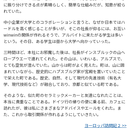
に振り分けできる点が素晴らしく、簡単な仕組みだが、知恵が絞ら
れていた。
中小企業が大学とのコラボレーションと言うと、なぜか日本ではハ
ードルを高く感じることが多いが、そこの社長が仰るには、お互い
winwinの関係が作れるそうで、アルバイトに来たがる学生は多い
という。その日、ある学生は昼から大学へ向かっていった。
三時間ほど、本社にお邪魔した後は、社長がインスブルックの山へ
ロープウエーで連れてくれた。その山は、いわいる、アルプスで、
とても空気が澄んでいた。山からは町がよく見えた。町は、山に囲
まれていながら、歴史的にハプスブルグ家が宮殿を置いていたこと
で栄えた町である。歴史、自然、そして現代の先進技術（有名大
学、現代技術など）が融合しており、京都と似ている町である。
そのような、似た町のセラミックメーカーと友達になれたことは、
本当に貴重なことである。ドイツ行の帰りの便に乗る前、カフェに
訪れたが、彼は私にさまざまなアドバイスやエールをくれた。ま
た、これから取引関係が作れるようにしていきたい。
ヨーロッパ訪問記２ >>