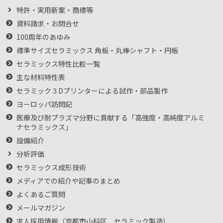
特許・実用新案・商標等
資料請求・お問合せ
100周年のあゆみ
標準サイズセラミックス 角板・丸棒シャフト・円板
セラミックス特性比較一覧
主な材料特性表
セラミック３Dプリンターによる試作・部品製作
ヨーロッパ訪問記
医療及び耐プラズマ分野に貢献する「高強度・高純度アルミ
ナセラミックス」
設備紹介
分析評価
セラミックス成形技術
メディアでの紹介や記事のまとめ
よくあるご質問
メールマガジン
求人採用情報（京都市山科区 セラミック製造）