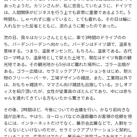
あったようだ。カリンさんが、私に忠告していたように、ドイツで
は、人間関係がビジネスを行う上でも非常に重要であるようだ。5
時間も、しゃべれずに座っていると、とても疲れる。その日は輪に
入れなかった反省とともに、泥のように眠ったのであった。
次の日、我々はカリンさんとともに、車で3時間のドライブのの
ち、バーデンバーデンへ向かった。バーデンはドイツ語で、温泉を
意味する。つまり、温泉オンセンだ。もちろん、温泉である。古代
ローマ時より、温泉地として栄えた土地で、現在はドイツ有数の観
光地である。その観光地から5分ほど離れた場所に、ゴラー出版が
ある。ゴラー出版は、セラミックアプリケーションをはじめ、耐火
物のフリーペーパ―や、工場デザインの雑誌、また、工業用以外で
は、おもちゃ雑誌や、ママさん向け雑誌も出版している。少しオフ
ィスを紹介頂いたが、女性が従業員のほとんどであり、中には赤ち
ゃんを連れてきている方もいたから驚きである。
その後、2時間ほど、今後についての会議を行い、かなり前向きな
話が出来た。やはり、ヨーロッパなどの遠距離のお客様の信頼を得
るには、インターネットだけでなく、展示会出展などで、人脈をつ
くらないといけないのだが、セラミックアプリケーションと契約し
ていることで、広告だけでなく、展示会に共同ブースを出すことが