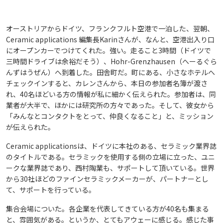
オーストリアからドイツ、フランクフルト空港で一泊した、翌朝、
Ceramic applications 編集長Karinさんが、なんと、空港出入り口
にオープンカーでつけてくれた。強い。走ること3時間（ドイツで
三時間ドライブは余裕だそう）、Hohr-Grenzhausen（へーるぐら
んずはうぜん）へ到着した。田舎町だ。町にある、小さなホテルへ
チェックインすると、カレンさんから、本日の参加者名簿が渡さ
れ、40名ほどいる方の情報が私に細かく伝えられた。参加者は、同
業者が大半で、ほかには研究所の方々であった。そして、彼女から
「みんなとコンタクトをとって、仲良くなること」と、ミッション
が伝えられた。
Ceramic applicationsは、ドイツに本社のある、セラミック業界誌
のタイトルである。セラミックを使用する側の立場に立った、ユニ
ークな業界誌であり、西村陶業も、サポートして頂いている。世界
から30社ほどのファインセラミックメーカーが、パートナーとし
て、サポートを行っている。
集合会場についた。各企業を代表してきている方が40名も集まる
と、雰囲気がある。というか、とてもアウェーに感じる。感じた事