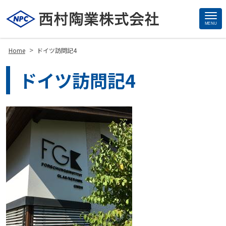
MENU
Site
Footer
>
Home
ドイツ訪問記4
ドイツ訪問記4