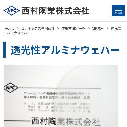
MENU
Site
Footer
>
>
>
>
Home
セラミックス事例紹介
成形方法別一覧
CIP成形
透光性
アルミナウェハー
透光性アルミナウェハー