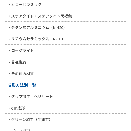
カラーセラミック
ステアタイト・ステアタイト黒褐色
チタン酸アルミニウム（N-420）
リチウムセラミックス N-10J
コージライト
普通磁器
その他の材質
成形方法別一覧
タップ加工・ヘリサート
CIP成形
グリーン加工（生加工）
プレス成形