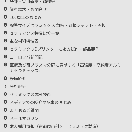
特許・実用新案・商標等
資料請求・お問合せ
100周年のあゆみ
標準サイズセラミックス 角板・丸棒シャフト・円板
セラミックス特性比較一覧
主な材料特性表
セラミック３Dプリンターによる試作・部品製作
ヨーロッパ訪問記
医療及び耐プラズマ分野に貢献する「高強度・高純度アルミ
ナセラミックス」
設備紹介
分析評価
セラミックス成形技術
メディアでの紹介や記事のまとめ
よくあるご質問
メールマガジン
求人採用情報（京都市山科区 セラミック製造）