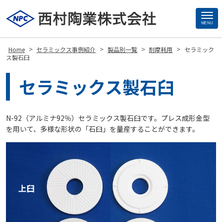
MENU
Site
Footer
>
>
>
>
Home
セラミックス事例紹介
製品別一覧
耐摩耗用
セラミック
ス製石臼
セラミックス製石臼
N-92（アルミナ92％）セラミックス製石臼です。プレス成形金型
を用いて、多様な形状の「石臼」を量産することができます。