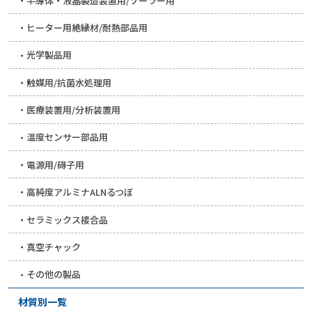
半導体・液晶製造装置用/ソーラー用
ヒーター用絶縁材/耐熱部品用
光学製品用
触媒用/抗菌水処理用
医療装置用/分析装置用
温度センサー部品用
電源用/碍子用
高純度アルミナALNるつぼ
セラミックス接合品
真空チャック
その他の製品
材質別一覧