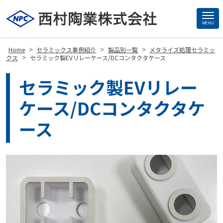
MENU
Site
Footer
>
>
>
Home
セラミックス事例紹介
製品別一覧
メタライズ処理セラミッ
>
クス
セラミック製EVリレーケース/DCコンタクタケース
セラミック製EVリレー
ケース/DCコンタクタケ
ース