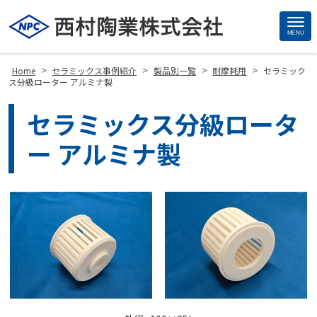
MENU
Site
Footer
>
>
>
>
Home
セラミックス事例紹介
製品別一覧
耐摩耗用
セラミック
ス分級ローター アルミナ製
セラミックス分級ロータ
ー アルミナ製