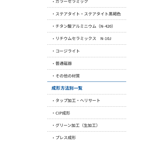
カラーセラミック
ステアタイト・ステアタイト黒褐色
チタン酸アルミニウム（N-420）
リチウムセラミックス N-10J
コージライト
普通磁器
その他の材質
成形方法別一覧
タップ加工・ヘリサート
CIP成形
グリーン加工（生加工）
プレス成形