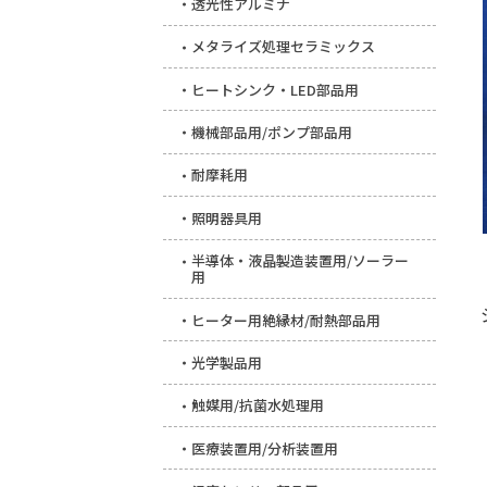
透光性アルミナ
メタライズ処理セラミックス
ヒートシンク・LED部品用
機械部品用/ポンプ部品用
耐摩耗用
照明器具用
半導体・液晶製造装置用/ソーラー
用
ヒーター用絶縁材/耐熱部品用
光学製品用
触媒用/抗菌水処理用
医療装置用/分析装置用