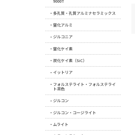
9000T
多孔質・孔質アルミナセラミックス
窒化アルミ
ジルコニア
窒化ケイ素
炭化ケイ素（SiC）
イットリア
フォルステライト・フォルステライ
ト茶色
ジルコン
ジルコン・コージライト
ムライト