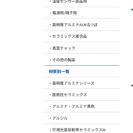
温度センサー部品用
電源用/碍子用
高純度アルミナALNるつぼ
セラミックス接合品
真空チャック
その他の製品
材質別一覧
高純度アルミナシリーズ
放熱性セラミックス
アルミナ・アルミナ黒色
アルジル
可視光高反射率セラミックスN-