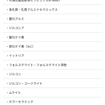
可視光高反射率セラミックスN-9000T
多孔質・孔質アルミナセラミックス
窒化アルミ
ジルコニア
窒化ケイ素
炭化ケイ素（SiC）
イットリア
フォルステライト・フォルステライト茶色
ジルコン
ジルコン・コージライト
ムライト
カラーセラミック