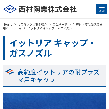
MENU
Site
Footer
>
>
>
Home
セラミックス事例紹介
製品別一覧
半導体・液晶製造装置
>
用/ソーラー用
イットリア キャップ・ガスノズル
イットリア キャップ・
ガスノズル
高純度イットリアの耐プラズ
マ用キャップ